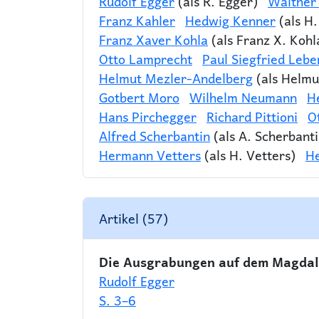
Rudolf Egger
(als R. Egger)
Walther
Franz Kahler
Hedwig Kenner
(als H
Franz Xaver Kohla
(als Franz X. Kohl
Otto Lamprecht
Paul Siegfried Lebe
Helmut Mezler-Andelberg
(als Helmu
Gotbert Moro
Wilhelm Neumann
H
Hans Pirchegger
Richard Pittioni
O
Alfred Scherbantin
(als A. Scherbanti
Hermann Vetters
(als H. Vetters)
He
Artikel (57)
Die Ausgrabungen auf dem Magdal
Rudolf Egger
S. 3–6