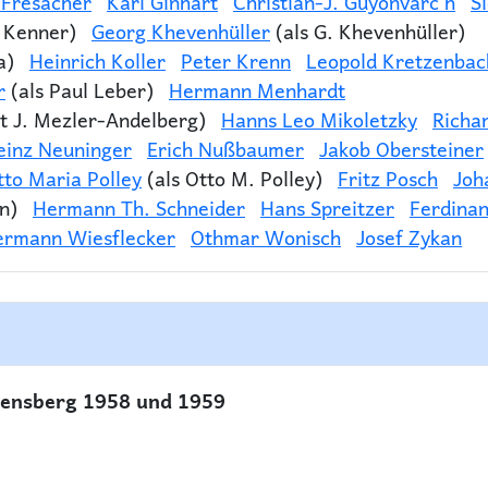
 Fresacher
Karl Ginhart
Christian-J. Guyonvarc'h
S
. Kenner)
Georg Khevenhüller
(als G. Khevenhüller)
a)
Heinrich Koller
Peter Krenn
Leopold Kretzenbac
r
(als Paul Leber)
Hermann Menhardt
t J. Mezler-Andelberg)
Hanns Leo Mikoletzky
Richar
einz Neuninger
Erich Nußbaumer
Jakob Obersteiner
tto Maria Polley
(als Otto M. Polley)
Fritz Posch
Joh
n)
Hermann Th. Schneider
Hans Spreitzer
Ferdina
rmann Wiesflecker
Othmar Wonisch
Josef Zykan
ensberg 1958 und 1959