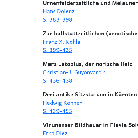
Urnenfelderzeitliche und Melaune
Hans Dolenz
S. 383–398
Zur hallstattzeitlichen (venetisch
Franz X. Kohla
S. 399–435
Mars Latobius, der norische Held
Christian-J. Guyonvarc'h
S. 436–438
Drei antike Sitzstatuen in Kärnten
Hedwig Kenner
S. 439–455
Virunenser Bildhauer in Flavia Sol
Erna Diez