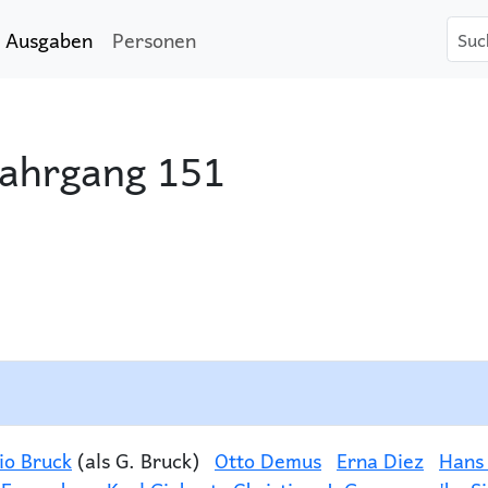
Ausgaben
Personen
Jahrgang 151
io Bruck
(als G. Bruck)
Otto Demus
Erna Diez
Hans