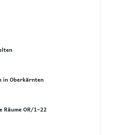
elten
n in Oberkärnten
ie Räume OR/1–22