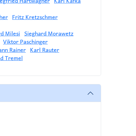
iegfried Hartwagner
Karl Kafka
her
Fritz Kretzschmer
d Milesi
Sieghard Morawetz
Viktor Paschinger
ann Rainer
Karl Rauter
nd Tremel