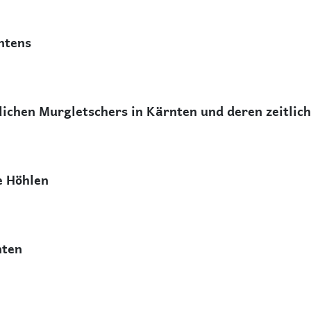
ntens
lichen Murgletschers in Kärnten und deren zeitlic
e Höhlen
nten